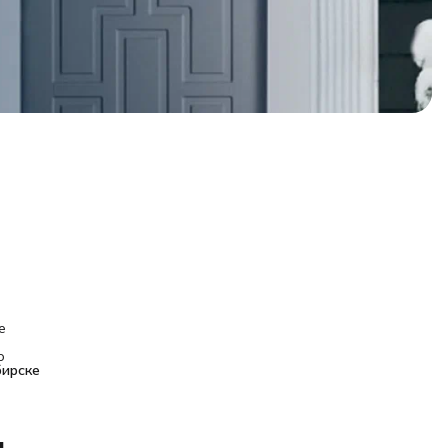
е
ю
ирске 
 