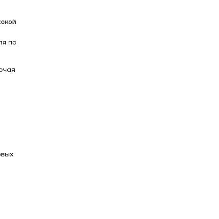
окой 
ля по
лючая
вых 