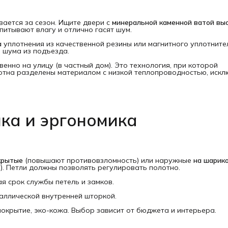
ается за сезон. Ищите двери с
минеральной каменной ватой выс
 впитывают влагу и отлично гасят шум.
а
уплотнения из качественной резины или магнитного уплотните
и шума из подъезда.
енно на улицу (в частный дом). Это технология, при которой
лотна разделены материалом с низкой теплопроводностью, иск
лка и эргономика
крытые
(повышают противовзломность) или наружные
на шарико
и). Петли должны позволять регулировать полотно.
я срок службы петель и замков.
аллической внутренней шторкой.
крытие, эко-кожа. Выбор зависит от бюджета и интерьера.