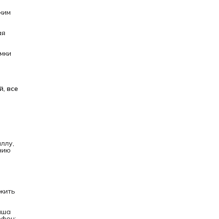
ким
ая
амки
, все 
ллу,
нию
ожить
аша
ефон: