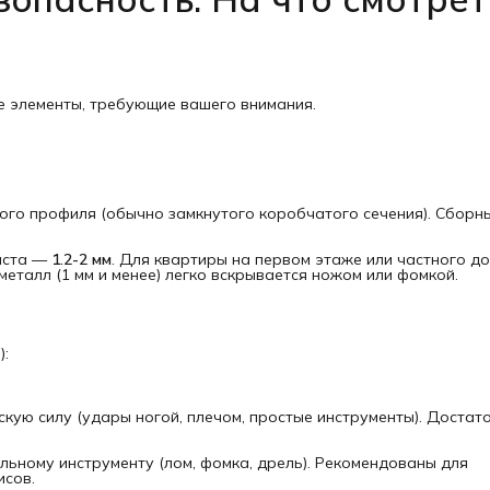
е элементы, требующие вашего внимания.
ого профиля (обычно замкнутого коробчатого сечения). Сборн
иста —
1.2-2 мм
. Для квартиры на первом этаже или частного д
 металл (1 мм и менее) легко вскрывается ножом или фомкой.
):
ую силу (удары ногой, плечом, простые инструменты). Достат
ьному инструменту (лом, фомка, дрель). Рекомендованы для
исов.