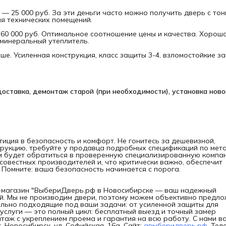
 — 25 000 руб. За эти деньги часто можно получить дверь с тон
ля технических помещений.
60 000 руб. Оптимальное соотношение цены и качества. Хорош
, минеральный утеплитель.
ыше. Усиленная конструкция, класс защиты 3-4, взломостойкие з
.
доставка, демонтаж старой (при необходимости), установка новой
иция в безопасность и комфорт. Не гонитесь за дешевизной,
рукцию, требуйте у продавца подробных спецификаций по мета
м будет обратиться в проверенную специализированную компа
совестных производителей и, что критически важно, обеспечит
Помните: ваша безопасность начинается с порога.
т-магазин "ВыбериДверь.рф в Новосибирске — ваш надежный
ей. Мы не производим двери, поэтому можем объективно предл
ально подходящие под ваши задачи: от усиленной защиты для
 услуги — это полный цикл: бесплатный выезд и точный замер
аж с укреплением проема и гарантия на всю работу. С нами в
. Новосибирск, ул. Софийская, 16а. Сайт:
aвыберидверь.рф
. Тел