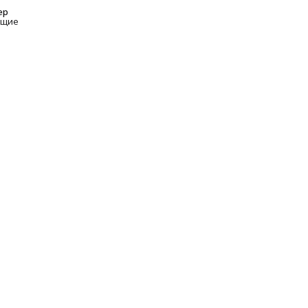
р 
ющие