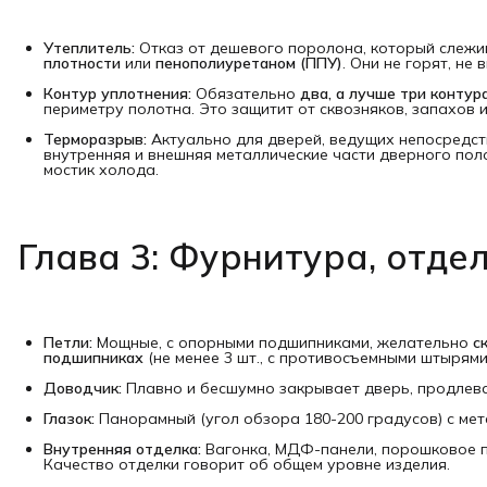
Утеплитель:
Отказ от дешевого поролона, который слежив
плотности
или
пенополиуретаном (ППУ)
. Они не горят, не
Контур уплотнения:
Обязательно
два, а лучше три контур
периметру полотна. Это защитит от сквозняков, запахов 
Терморазрыв:
Актуально для дверей, ведущих непосредств
внутренняя и внешняя металлические части дверного по
мостик холода.
Глава 3: Фурнитура, отде
Петли:
Мощные, с опорными подшипниками, желательно
с
подшипниках
(не менее 3 шт., с противосъемными штырям
Доводчик:
Плавно и бесшумно закрывает дверь, продлева
Глазок:
Панорамный (угол обзора 180-200 градусов) с мет
Внутренняя отделка:
Вагонка, МДФ-панели, порошковое по
Качество отделки говорит об общем уровне изделия.