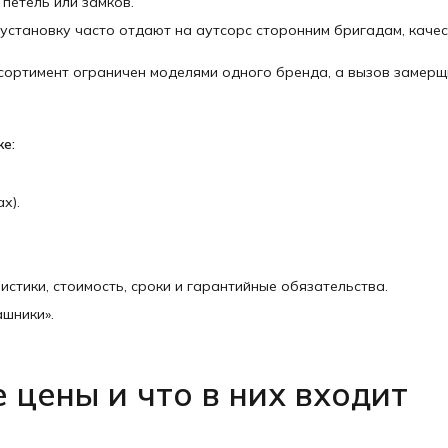
петель или замков.
установку часто отдают на аутсорс сторонним бригадам, каче
сортимент ограничен моделями одного бренда, а вызов замерщ
ке:
х).
истики, стоимость, сроки и гарантийные обязательства.
шники».
 цены и что в них входит