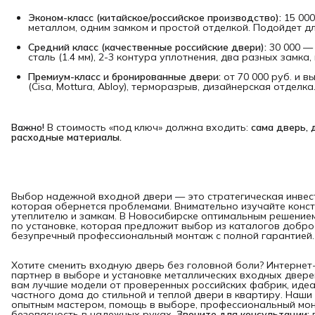
Эконом-класс (китайское/российское производство):
15 000
металлом, одним замком и простой отделкой. Подойдет д
Средний класс (качественные российские двери):
30 000 — 
сталь (1.4 мм), 2-3 контура уплотнения, два разных замка
Премиум-класс и бронированные двери:
от 70 000 руб. и в
(Cisa, Mottura, Abloy), терморазрыв, дизайнерская отделка
Важно!
В стоимость «под ключ» должна входить:
сама дверь, 
расходные материалы.
Выбор надежной входной двери — это стратегическая инвест
которая обернется проблемами. Внимательно изучайте конст
утеплителю и замкам. В Новосибирске оптимальным решение
по установке, которая предложит выбор из каталогов добро
безупречный профессиональный монтаж с полной гарантией. 
Хотите сменить входную дверь без головной боли? Интерне
партнер в выборе и установке металлических входных двер
вам лучшие модели от проверенных российских фабрик, иде
частного дома до стильной и теплой двери в квартиру. Наши
опытным мастером, помощь в выборе, профессиональный монт
безопасность в надежных руках.
Звоните для консультации:
г