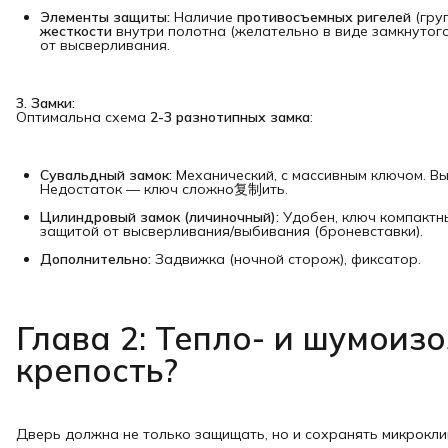
Элементы защиты:
Наличие
противосъемных ригелей
(гру
жесткости
внутри полотна (желательно в виде замкнутого
от высверливания.
3. Замки:
Оптимальна схема
2-3 разнотипных замка
:
Сувальдный замок:
Механический, с массивным ключом. Вы
Недостаток — ключ сложно复制ить.
Цилиндровый замок (личиночный):
Удобен, ключ компактн
защитой от высверливания/выбивания (броневставки).
Дополнительно:
Задвижка (ночной сторож), фиксатор.
Глава 2: Тепло- и шумоизо
крепость?
Дверь должна не только защищать, но и сохранять микрокли