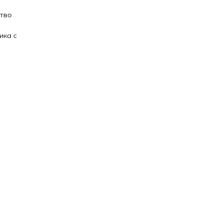
ство
ика с