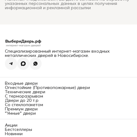
указанных персональных данных в целях получения
взлома и необходимостью
информационной и рекламной рассылки
дорогой замены. В этом
подробном руководстве мы
систематизируем ключевые
критерии выхода и
расскажем,
где в
Новосибирске можно
заказать и
профессионально
установить надежную
входную дверь
, которая
прослужит десятилетиями.
Специализированный интернет-магазин входных
Глава 1: Конструкция и
металлических дверей в Новосибирске.
безопасность. На что
смотреть в первую
очередь?
Надежность двери
определяется ее
«начинкой». Вот основные
Входные двери
элементы, требующие
Огнестойкие (Противопожарные) двери
вашего внимания.
Технические двери
1. Каркас и толщина
С терморазрывом
металла:
Двери до 20 т.р
Каркас:
Должен быть
Со стеклопакетом
выполнен из
Премиум двери
цельносварного стального
"Умные" двери
профиля (обычно
замкнутого коробчатого
сечения). Сборные
Акции
конструкции менее прочны.
Бестселлеры
Новинки
Лист стали:
Минимально