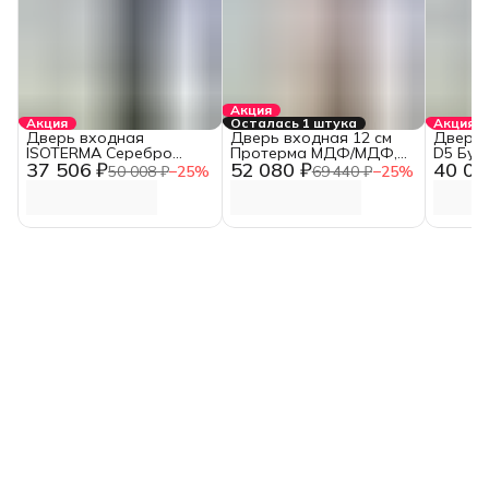
Акция
Акция
Осталась 1 штука
Акция
Дверь входная
Дверь входная 12 см
Дверь 
ISOTERMA Серебро
Протерма МДФ/МДФ,
D5 Бук
37 506 ₽
52 080 ₽
40 03
Зеркало Фацет Эмалит
Винорит/Рельеф белый
Арктик 
50 008 ₽
−
25
%
69 440 ₽
−
25
%
белый (960 мм, Правая)
(860 мм, Правая)