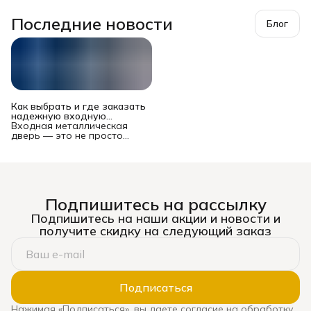
Последние новости
Блог
Как выбрать и где заказать
надежную входную
металлическую дверь в
Входная металлическая
Новосибирске?
дверь — это не просто
преграда между вашей
квартирой или домом и
подъездом/улицей. Это
многофункциональный
комплекс, от которого
зависят безопасность
Подпишитесь на рассылку
имущества и жильцов,
уровень шума, теплопотери
Подпишитесь на наши акции и новости и
и даже эстетическое
получите скидку на следующий заказ
восприятие жилья. Рынок
предлагает сотни моделей
— от бюджетных до
премиальных, и выбор
может стать настоящим
испытанием. Ошибка
Подписаться
оборачивается
сквозняками, звоном при
Нажимая «Подписаться», вы даете согласие на обработку
каждом закрытии, риском