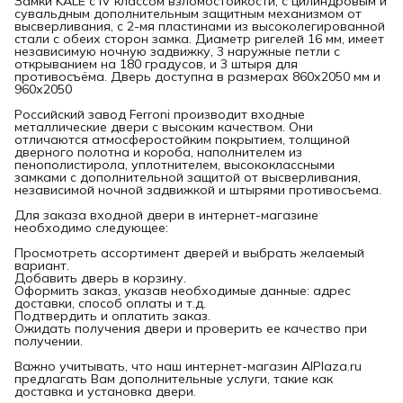
Замки KALE с IV классом взломостойкости, с цилиндровым и
сувальдным дополнительным защитным механизмом от
высверливания, с 2-мя пластинами из высоколегированной
стали с обеих сторон замка. Диаметр ригелей 16 мм, имеет
независимую ночную задвижку, 3 наружные петли с
открыванием на 180 градусов, и 3 штыря для
противосъёма. Дверь доступна в размерах 860х2050 мм и
960х2050
Российский завод Ferroni производит входные
металлические двери с высоким качеством. Они
отличаются атмосферостойким покрытием, толщиной
дверного полотна и короба, наполнителем из
пенополистирола, уплотнителем, высококлассными
замками с дополнительной защитой от высверливания,
независимой ночной задвижкой и штырями противосъема.
Для заказа входной двери в интернет-магазине
необходимо следующее:
Просмотреть ассортимент дверей и выбрать желаемый
вариант.
Добавить дверь в корзину.
Оформить заказ, указав необходимые данные: адрес
доставки, способ оплаты и т.д.
Подтвердить и оплатить заказ.
Ожидать получения двери и проверить ее качество при
получении.
Важно учитывать, что наш интернет-магазин AlPlaza.ru
предлагать Вам дополнительные услуги, такие как
доставка и установка двери.