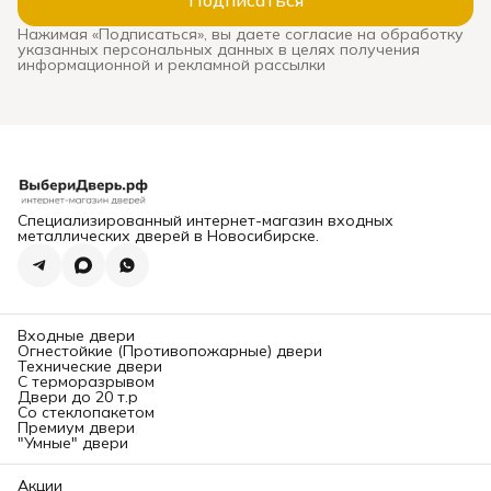
оборачивается
сквозняками, звоном при
Нажимая «Подписаться», вы даете согласие на обработку
каждом закрытии, риском
указанных персональных данных в целях получения
взлома и необходимостью
информационной и рекламной рассылки
дорогой замены. В этом
подробном руководстве мы
систематизируем ключевые
критерии выхода и
расскажем,
где в
Новосибирске можно
заказать и
профессионально
установить надежную
входную дверь
, которая
прослужит десятилетиями.
Специализированный интернет-магазин входных
Глава 1: Конструкция и
металлических дверей в Новосибирске.
безопасность. На что
смотреть в первую
очередь?
Надежность двери
определяется ее
«начинкой». Вот основные
Входные двери
элементы, требующие
Огнестойкие (Противопожарные) двери
вашего внимания.
Технические двери
1. Каркас и толщина
С терморазрывом
металла:
Двери до 20 т.р
Каркас:
Должен быть
Со стеклопакетом
выполнен из
Премиум двери
цельносварного стального
"Умные" двери
профиля (обычно
замкнутого коробчатого
сечения). Сборные
Акции