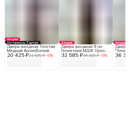
Акция
Осталось 7 штук
Акция
Акция
Дверь входная Толстяк
Дверь входная 9 см
Дверь 
Медный Антик/Белый
Геометрия МДФ Орез
"Smart
20 425 ₽
32 585 ₽
36 30
Ясень (960 мм, Правая)
Каньон Коньяк/Эмалит
замком
21 500 ₽
−
5
%
34 300 ₽
−
5
%
Белый Зеркало
Эмалит