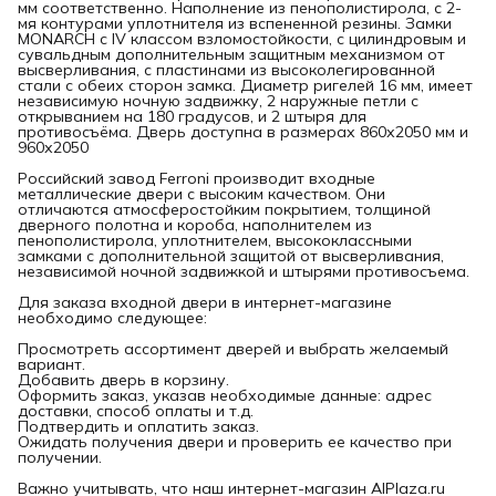
мм соответственно. Наполнение из пенополистирола, с 2-
мя контурами уплотнителя из вспененной резины. Замки
MONARCH с IV классом взломостойкости, с цилиндровым и
сувальдным дополнительным защитным механизмом от
высверливания, с пластинами из высоколегированной
стали с обеих сторон замка. Диаметр ригелей 16 мм, имеет
независимую ночную задвижку, 2 наружные петли с
открыванием на 180 градусов, и 2 штыря для
противосъёма. Дверь доступна в размерах 860х2050 мм и
960х2050
Российский завод Ferroni производит входные
металлические двери с высоким качеством. Они
отличаются атмосферостойким покрытием, толщиной
дверного полотна и короба, наполнителем из
пенополистирола, уплотнителем, высококлассными
замками с дополнительной защитой от высверливания,
независимой ночной задвижкой и штырями противосъема.
Для заказа входной двери в интернет-магазине
необходимо следующее:
Просмотреть ассортимент дверей и выбрать желаемый
вариант.
Добавить дверь в корзину.
Оформить заказ, указав необходимые данные: адрес
доставки, способ оплаты и т.д.
Подтвердить и оплатить заказ.
Ожидать получения двери и проверить ее качество при
получении.
Важно учитывать, что наш интернет-магазин AlPlaza.ru