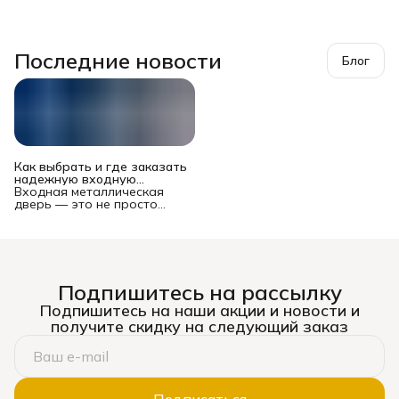
Последние новости
Блог
Как выбрать и где заказать
надежную входную
металлическую дверь в
Входная металлическая
Новосибирске?
дверь — это не просто
преграда между вашей
квартирой или домом и
подъездом/улицей. Это
многофункциональный
комплекс, от которого
зависят безопасность
Подпишитесь на рассылку
имущества и жильцов,
уровень шума, теплопотери
Подпишитесь на наши акции и новости и
и даже эстетическое
получите скидку на следующий заказ
восприятие жилья. Рынок
предлагает сотни моделей
— от бюджетных до
премиальных, и выбор
может стать настоящим
испытанием. Ошибка
Подписаться