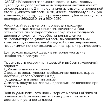
КАРАТ с IV классом взломостойкости, с цилиндровым и
сувальдным дополнительным защитным механизмом от
высверливания, с 2-мя пластинами из высоколегированной
стали. Диаметр ригелей 16 мм, имеет независимую ночную
задвижку, и 3 штыря для противосъёма. Дверь доступна в
размерах 860х2050 мм и 960х2050
Российский завод Ferroni производит входные
металлические двери с высоким качеством. Они
отличаются атмосферостойким покрытием, толщиной
дверного полотна и короба, наполнителем из
пенополистирола, уплотнителем, высококлассными
замками с дополнительной защитой от высверливания,
независимой ночной задвижкой и штырями противосъема.
Для заказа входной двери в интернет-магазине
необходимо следующее:
Просмотреть ассортимент дверей и выбрать желаемый
вариант.
Добавить дверь в корзину.
Оформить заказ, указав необходимые данные: адрес
доставки, способ оплаты и т.д.
Подтвердить и оплатить заказ.
Ожидать получения двери и проверить ее качество при
получении.
Важно учитывать, что наш интернет-магазин AlPlaza.ru
предлагать Вам дополнительные услуги, такие как
доставка и установка двери.