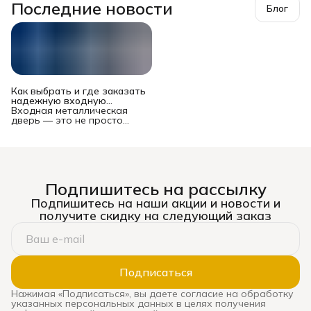
Последние новости
Блог
Как выбрать и где заказать
надежную входную
металлическую дверь в
Входная металлическая
Новосибирске?
дверь — это не просто
преграда между вашей
квартирой или домом и
подъездом/улицей. Это
многофункциональный
комплекс, от которого
зависят безопасность
Подпишитесь на рассылку
имущества и жильцов,
уровень шума, теплопотери
Подпишитесь на наши акции и новости и
и даже эстетическое
получите скидку на следующий заказ
восприятие жилья. Рынок
предлагает сотни моделей
— от бюджетных до
премиальных, и выбор
может стать настоящим
испытанием. Ошибка
Подписаться
оборачивается
сквозняками, звоном при
Нажимая «Подписаться», вы даете согласие на обработку
каждом закрытии, риском
указанных персональных данных в целях получения
взлома и необходимостью