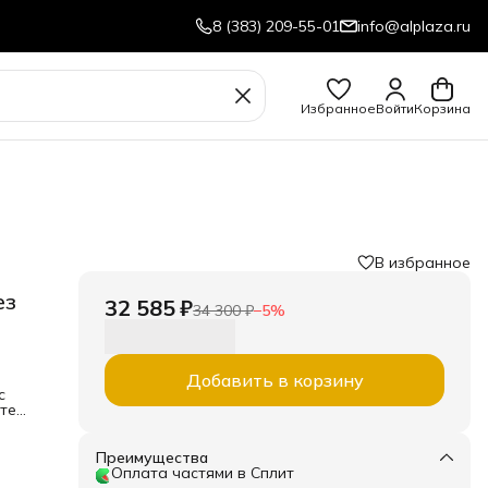
8 (383) 209-55-01
info@alplaza.ru
Избранное
Войти
Корзина
В избранное
ез
32 585 ₽
34 300 ₽
−
5
%
Добавить в корзину
с
те
" с
ого
Преимущества
Оплата частями в Сплит