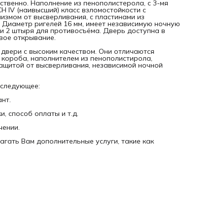
ственно. Наполнение из пенополистерола, с 3-мя
H IV (наивысший) класс взломостойкости с
змом от высверливания, с пластинами из
 Диаметр ригелей 16 мм, имеет независимую ночную
 и 2 штыря для противосъёма. Дверь доступна в
евое открывание.
 двери с высоким качеством. Они отличаются
 короба, наполнителем из пенополистирола,
ащитой от высверливания, независимой ночной
 следующее:
нт.
, способ оплаты и т.д.
чении.
агать Вам дополнительные услуги, такие как