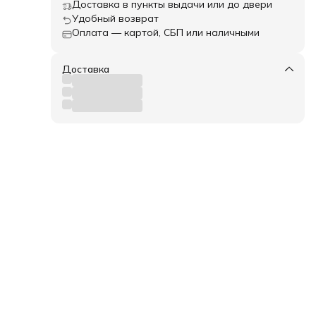
Доставка в пункты выдачи или до двери
Удобный возврат
Оплата — картой, СБП или наличными
и,
а.
Доставка
так
кие
а и
,
и
имо
ка и