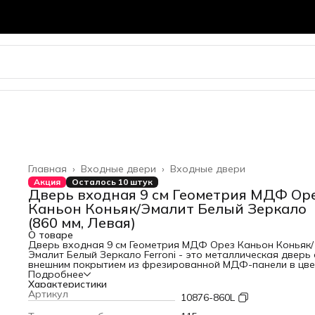
Главная
›
Входные двери
›
Входные двери
Акция
Осталось 10 штук
Дверь входная 9 см Геометрия МДФ Ор
Каньон Коньяк/Эмалит Белый Зеркало
(860 мм, Левая)
О товаре
Дверь входная 9 см Геометрия МДФ Орез Каньон Коньяк/
Эмалит Белый Зеркало Ferroni - это металлическая дверь 
внешним покрытием из фрезированной МДФ-панели в цве
"Орез Каньон Коньяк" и внутренней панелью из
Подробнее
фрезерованной МДФ-панель 10 мм в цвете "Эмалит Белый
Характеристики
накладным зеркалом с защитной пленкой. Толщина дверн
Артикул
10876-860L
полотна и короба 110 мм и 115 мм соответственно.
Наполнение из пенополистерола, с 3-мя контурами