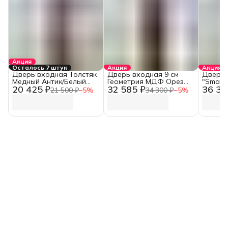
Акция
Осталось 7 штук
Акция
Акция
Дверь входная Толстяк
Дверь входная 9 см
Дверь 
Медный Антик/Белый
Геометрия МДФ Орез
"Smart
20 425 ₽
32 585 ₽
36 30
Ясень (960 мм, Правая)
Каньон Коньяк/Эмалит
замком
21 500 ₽
−
5
%
34 300 ₽
−
5
%
Белый Зеркало
Эмалит