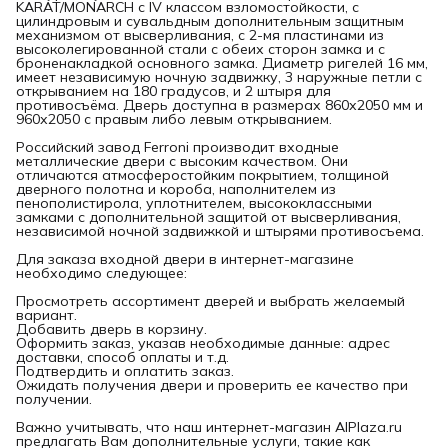
KARAT/MONARCH с IV классом взломостойкости, с
цилиндровым и сувальдным дополнительным защитным
механизмом от высверливания, с 2-мя пластинами из
высоколегированной стали с обеих сторон замка и с
броненакладкой основного замка. Диаметр ригелей 16 мм,
имеет независимую ночную задвижку, 3 наружные петли с
открыванием на 180 градусов, и 2 штыря для
противосъёма. Дверь доступна в размерах 860х2050 мм и
960х2050 с правым либо левым открыванием.
Российский завод Ferroni производит входные
металлические двери с высоким качеством. Они
отличаются атмосферостойким покрытием, толщиной
дверного полотна и короба, наполнителем из
пенополистирола, уплотнителем, высококлассными
замками с дополнительной защитой от высверливания,
независимой ночной задвижкой и штырями противосъема.
Для заказа входной двери в интернет-магазине
необходимо следующее:
Просмотреть ассортимент дверей и выбрать желаемый
вариант.
Добавить дверь в корзину.
Оформить заказ, указав необходимые данные: адрес
доставки, способ оплаты и т.д.
Подтвердить и оплатить заказ.
Ожидать получения двери и проверить ее качество при
получении.
Важно учитывать, что наш интернет-магазин AlPlaza.ru
предлагать Вам дополнительные услуги, такие как