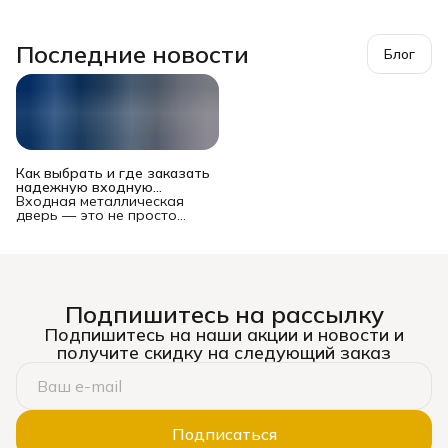
Последние новости
Блог
Как выбрать и где заказать
надежную входную
металлическую дверь в
Входная металлическая
Новосибирске?
дверь — это не просто
преграда между вашей
квартирой или домом и
подъездом/улицей. Это
многофункциональный
комплекс, от которого
зависят безопасность
Подпишитесь на рассылку
имущества и жильцов,
уровень шума, теплопотери
Подпишитесь на наши акции и новости и
и даже эстетическое
получите скидку на следующий заказ
восприятие жилья. Рынок
предлагает сотни моделей
— от бюджетных до
премиальных, и выбор
может стать настоящим
испытанием. Ошибка
Подписаться
оборачивается