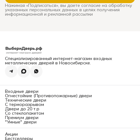
сквозняками, звоном при
Нажимая «Подписаться», вы даете согласие на обработку
каждом закрытии, риском
указанных персональных данных в целях получения
взлома и необходимостью
информационной и рекламной рассылки
дорогой замены. В этом
подробном руководстве мы
систематизируем ключевые
критерии выхода и
расскажем,
где в
Новосибирске можно
заказать и
профессионально
установить надежную
входную дверь
, которая
прослужит десятилетиями.
Специализированный интернет-магазин входных
Глава 1: Конструкция и
металлических дверей в Новосибирске.
безопасность. На что
смотреть в первую
очередь?
Надежность двери
определяется ее
«начинкой». Вот основные
Входные двери
элементы, требующие
Огнестойкие (Противопожарные) двери
вашего внимания.
Технические двери
1. Каркас и толщина
С терморазрывом
металла:
Двери до 20 т.р
Каркас:
Должен быть
Со стеклопакетом
выполнен из
Премиум двери
цельносварного стального
"Умные" двери
профиля (обычно
замкнутого коробчатого
сечения). Сборные
Акции
конструкции менее прочны.
Бестселлеры