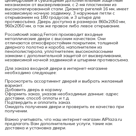
цилиндровым и сувальдным дополнительным защитным
механизмом от высверливания, с 2-мя пластинами из
высоколегированной стали. Диаметр ригелей 16 мм, имеет
независимую ночную задвижку, 3 наружные петли с
открыванием на 180 градусов, и 3 штыря для
противосъёма. Дверь доступна в размерах 860х2050 мм,
960х2050 мм, а так же правое либо левое открывание.
Российский завод Ferroni производит входные
металлические двери с высоким качеством. Они
отличаются атмосферостойким покрытием, толщиной
дверного полотна и короба, наполнителем из
пенополистирола, уплотнителем, высококлассными
замками с дополнительной защитой от высверливания,
независимой ночной задвижкой и штырями противосъема.
Для заказа входной двери в интернет-магазине
необходимо следующее:
Просмотреть ассортимент дверей и выбрать желаемый
вариант.
Добавить дверь в корзину.
Оформить заказ, указав необходимые данные: адрес
доставки, способ оплаты и т.д.
Подтвердить и оплатить заказ.
Ожидать получения двери и проверить ее качество при
получении.
Важно учитывать, что наш интернет-магазин AlPlaza.ru
предлагать Вам дополнительные услуги, такие как
доставка и установка двери.