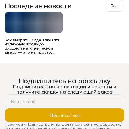
Последние новости
Блог
Как выбрать и где заказать
надежную входную
металлическую дверь в
Входная металлическая
Новосибирске?
дверь — это не просто
преграда между вашей
квартирой или домом и
подъездом/улицей. Это
многофункциональный
комплекс, от которого
зависят безопасность
Подпишитесь на рассылку
имущества и жильцов,
уровень шума, теплопотери
Подпишитесь на наши акции и новости и
и даже эстетическое
получите скидку на следующий заказ
восприятие жилья. Рынок
предлагает сотни моделей
— от бюджетных до
премиальных, и выбор
может стать настоящим
испытанием. Ошибка
Подписаться
оборачивается
сквозняками, звоном при
Нажимая «Подписаться», вы даете согласие на обработку
каждом закрытии, риском
указанных персональных данных в целях получения
взлома и необходимостью