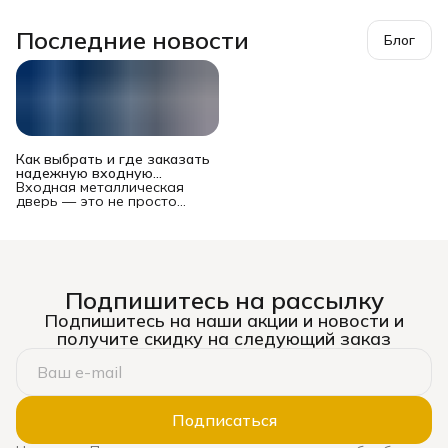
Последние новости
Блог
Как выбрать и где заказать
надежную входную
металлическую дверь в
Входная металлическая
Новосибирске?
дверь — это не просто
преграда между вашей
квартирой или домом и
подъездом/улицей. Это
многофункциональный
комплекс, от которого
зависят безопасность
Подпишитесь на рассылку
имущества и жильцов,
уровень шума, теплопотери
Подпишитесь на наши акции и новости и
и даже эстетическое
получите скидку на следующий заказ
восприятие жилья. Рынок
предлагает сотни моделей
— от бюджетных до
премиальных, и выбор
может стать настоящим
испытанием. Ошибка
Подписаться
оборачивается
сквозняками, звоном при