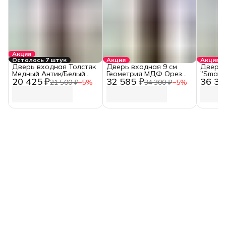
Акция
Осталось 7 штук
Акция
Акция
Дверь входная Толстяк
Дверь входная 9 см
Дверь 
Медный Антик/Белый
Геометрия МДФ Орез
"Smart
20 425 ₽
32 585 ₽
36 30
Ясень (960 мм, Правая)
Каньон Коньяк/Эмалит
замком
21 500 ₽
−
5
%
34 300 ₽
−
5
%
Белый Зеркало
Эмалит