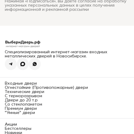
Нажимая «Подписаться», вы даете согласие на обработку
каждом закрытии, риском
указанных персональных данных в целях получения
взлома и необходимостью
информационной и рекламной рассылки
дорогой замены. В этом
подробном руководстве мы
систематизируем ключевые
критерии выхода и
расскажем,
где в
Новосибирске можно
заказать и
профессионально
установить надежную
входную дверь
, которая
прослужит десятилетиями.
Специализированный интернет-магазин входных
Глава 1: Конструкция и
металлических дверей в Новосибирске.
безопасность. На что
смотреть в первую
очередь?
Надежность двери
определяется ее
«начинкой». Вот основные
Входные двери
элементы, требующие
Огнестойкие (Противопожарные) двери
вашего внимания.
Технические двери
1. Каркас и толщина
С терморазрывом
металла:
Двери до 20 т.р
Каркас:
Должен быть
Со стеклопакетом
выполнен из
Премиум двери
цельносварного стального
"Умные" двери
профиля (обычно
замкнутого коробчатого
сечения). Сборные
Акции
конструкции менее прочны.
Бестселлеры
Новинки