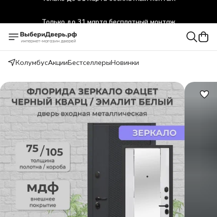
Только до 31 марта бесплатный монтаж
Колумбус
Акции
Бестселлеры
Новинки