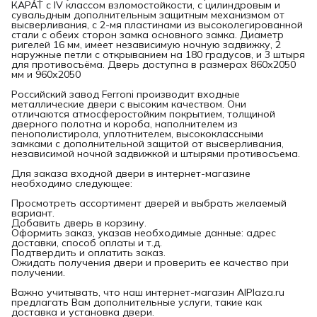
КАРАТ с IV классом взломостойкости, с цилиндровым и
сувальдным дополнительным защитным механизмом от
высверливания, с 2-мя пластинами из высоколегированной
стали с обеих сторон замка основного замка. Диаметр
ригелей 16 мм, имеет независимую ночную задвижку, 2
наружные петли с открыванием на 180 градусов, и 3 штыря
для противосъёма. Дверь доступна в размерах 860х2050
мм и 960х2050
Российский завод Ferroni производит входные
металлические двери с высоким качеством. Они
отличаются атмосферостойким покрытием, толщиной
дверного полотна и короба, наполнителем из
пенополистирола, уплотнителем, высококлассными
замками с дополнительной защитой от высверливания,
независимой ночной задвижкой и штырями противосъема.
Для заказа входной двери в интернет-магазине
необходимо следующее:
Просмотреть ассортимент дверей и выбрать желаемый
вариант.
Добавить дверь в корзину.
Оформить заказ, указав необходимые данные: адрес
доставки, способ оплаты и т.д.
Подтвердить и оплатить заказ.
Ожидать получения двери и проверить ее качество при
получении.
Важно учитывать, что наш интернет-магазин AlPlaza.ru
предлагать Вам дополнительные услуги, такие как
доставка и установка двери.