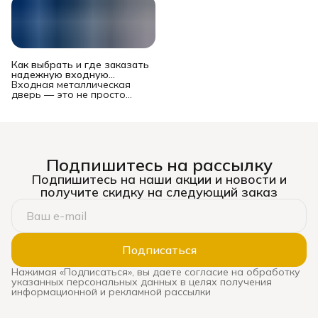
Как выбрать и где заказать
надежную входную
металлическую дверь в
Входная металлическая
Новосибирске?
дверь — это не просто
преграда между вашей
квартирой или домом и
подъездом/улицей. Это
многофункциональный
комплекс, от которого
зависят безопасность
Подпишитесь на рассылку
имущества и жильцов,
уровень шума, теплопотери
Подпишитесь на наши акции и новости и
и даже эстетическое
получите скидку на следующий заказ
восприятие жилья. Рынок
предлагает сотни моделей
— от бюджетных до
премиальных, и выбор
может стать настоящим
испытанием. Ошибка
Подписаться
оборачивается
сквозняками, звоном при
Нажимая «Подписаться», вы даете согласие на обработку
каждом закрытии, риском
указанных персональных данных в целях получения
взлома и необходимостью
информационной и рекламной рассылки
дорогой замены. В этом
подробном руководстве мы
систематизируем ключевые