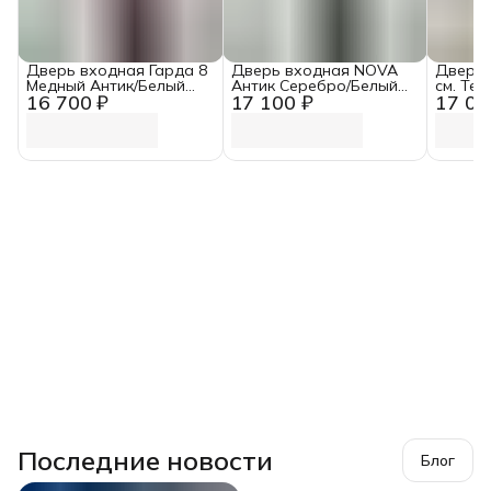
Дверь входная Гарда 8
Дверь входная NOVA
Дверь 
Медный Антик/Белый
Антик Серебро/Белый
см. Те
16 700 ₽
17 100 ₽
17 00
ясень (960 мм, Правая)
Ясень (960 мм, Правая)
Антик/
Зеркал
Последние новости
Блог