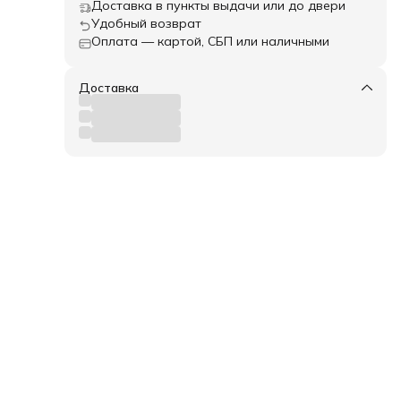
Доставка в пункты выдачи или до двери
Удобный возврат
а.
Оплата — картой, СБП или наличными
кие
а и
,
Доставка
и
имо
ка и