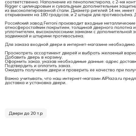
соответственно. Наполнение из пенополистирола, с 2-мя кон
Rigger с цилиндровым и сувальдным дополнительным защитны
из высоколегированной стали. Диаметр ригелей 14 мм, имеет
открыванием на 180 градусов, и 2 штыря для противосъёма. 
Российский завод Ferroni производит входные металлические
атмосферостойким покрытием, толщиной дверного полотна и
уплотнителем, высококлассными замками с дополнительной з
задвижкой и штырями противосъема.
Для заказа входной двери в интернет-магазине необходимо
Просмотреть ассортимент дверей и выбрать желаемый вариа
Добавить дверь в корзину.
Оформить заказ, указав необходимые данные: адрес доставки
Подтвердить и оплатить заказ.
Ожидать получения двери и проверить ее качество при полу
Важно учитывать, что наш интернет-магазин AlPlaza.ru предл
доставка и установка двери.
Двери до 20 т.р