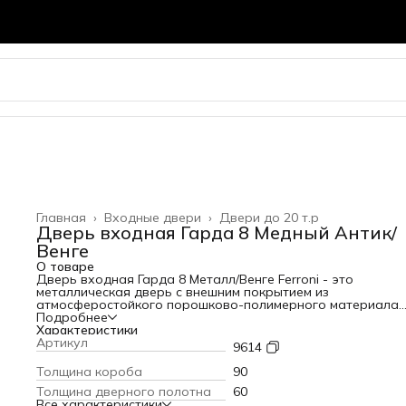
Главная
›
Входные двери
›
Двери до 20 т.р
Дверь входная Гарда 8 Медный Антик/
Венге
О товаре
Дверь входная Гарда 8 Металл/Венге Ferroni - это
металлическая дверь с внешним покрытием из
атмосферостойкого порошково-полимерного материала
"Медный Антик" толщиной 1,2 мм и внутренней панелью из
Подробнее
фрезерованной МДФ-панель 6 мм в цвете Венге. Толщина
Характеристики
дверного полотна и короба 60 мм и 90 мм соответственно
Артикул
9614
Наполнение из пенополистирола, с 2-мя контурами
уплотнителя из вспененной резины. Замки Rigger с
Толщина короба
90
цилиндровым и сувальдным дополнительным защитным
Толщина дверного полотна
60
механизмом от высверливания, с 2-мя пластинами из
Все характеристики