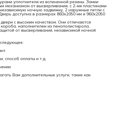
турами уплотнителя из вспененной резины. Замки
м механизмом от высверливания, с 2-мя пластинами
 независимую ночную задвижку, 2 наружные петли с
Дверь доступна в размерах 860х2050 мм и 960х2050
 двери с высоким качеством. Они отличаются
 короба, наполнителем из пенополистирола,
ащитой от высверливания, независимой ночной
 следующее:
нт.
, способ оплаты и т.д.
чении.
агать Вам дополнительные услуги, такие как