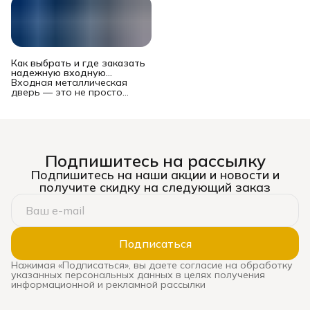
Как выбрать и где заказать
надежную входную
металлическую дверь в
Входная металлическая
Новосибирске?
дверь — это не просто
преграда между вашей
квартирой или домом и
подъездом/улицей. Это
многофункциональный
комплекс, от которого
зависят безопасность
Подпишитесь на рассылку
имущества и жильцов,
уровень шума, теплопотери
Подпишитесь на наши акции и новости и
и даже эстетическое
получите скидку на следующий заказ
восприятие жилья. Рынок
предлагает сотни моделей
— от бюджетных до
премиальных, и выбор
может стать настоящим
испытанием. Ошибка
Подписаться
оборачивается
сквозняками, звоном при
Нажимая «Подписаться», вы даете согласие на обработку
каждом закрытии, риском
указанных персональных данных в целях получения
взлома и необходимостью
информационной и рекламной рассылки
дорогой замены. В этом
подробном руководстве мы
систематизируем ключевые