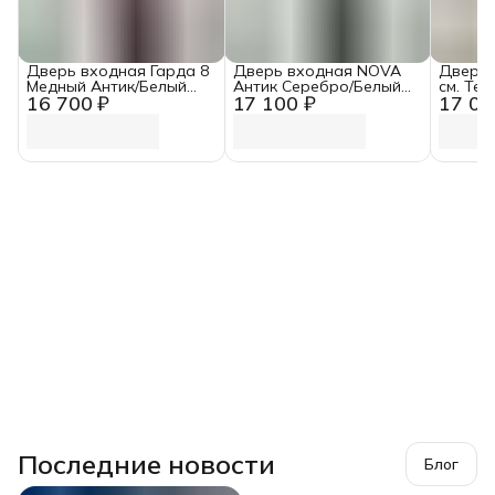
Дверь входная Гарда 8
Дверь входная NOVA
Дверь 
Медный Антик/Белый
Антик Серебро/Белый
см. Те
16 700 ₽
17 100 ₽
17 00
ясень (960 мм, Правая)
Ясень (960 мм, Правая)
Антик/
Зеркал
Последние новости
Блог