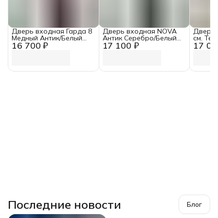
Дверь входная Гарда 8
Дверь входная NOVA
Дверь 
Медный Антик/Белый
Антик Серебро/Белый
см. Те
16 700 ₽
17 100 ₽
17 00
ясень (960 мм, Правая)
Ясень (960 мм, Правая)
Антик/
Зеркал
Последние новости
Блог