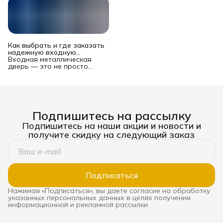
Как выбрать и где заказать
надежную входную
металлическую дверь в
Входная металлическая
Новосибирске?
дверь — это не просто
преграда между вашей
квартирой или домом и
подъездом/улицей. Это
многофункциональный
комплекс, от которого
зависят безопасность
Подпишитесь на рассылку
имущества и жильцов,
уровень шума, теплопотери
Подпишитесь на наши акции и новости и
и даже эстетическое
получите скидку на следующий заказ
восприятие жилья. Рынок
предлагает сотни моделей
— от бюджетных до
премиальных, и выбор
может стать настоящим
испытанием. Ошибка
Подписаться
оборачивается
сквозняками, звоном при
Нажимая «Подписаться», вы даете согласие на обработку
каждом закрытии, риском
указанных персональных данных в целях получения
взлома и необходимостью
информационной и рекламной рассылки
дорогой замены. В этом
подробном руководстве мы
систематизируем ключевые