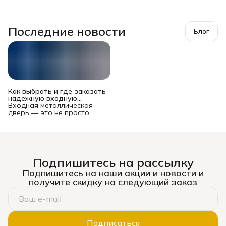
Последние новости
Блог
Как выбрать и где заказать
надежную входную
металлическую дверь в
Входная металлическая
Новосибирске?
дверь — это не просто
преграда между вашей
квартирой или домом и
подъездом/улицей. Это
многофункциональный
комплекс, от которого
зависят безопасность
Подпишитесь на рассылку
имущества и жильцов,
уровень шума, теплопотери
Подпишитесь на наши акции и новости и
и даже эстетическое
получите скидку на следующий заказ
восприятие жилья. Рынок
предлагает сотни моделей
— от бюджетных до
премиальных, и выбор
может стать настоящим
испытанием. Ошибка
Подписаться
оборачивается