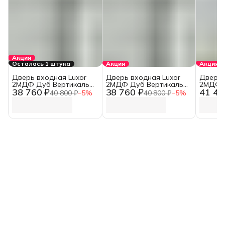
Акция
Осталась 1 штука
Акция
Акция
Дверь входная Luxor
Дверь входная Luxor
Дверь 
2МДФ Дуб Вертикаль
2МДФ Дуб Вертикаль
2МДФ 
38 760 ₽
38 760 ₽
41 49
НЕО Сатин Черный/
НЕО Сатин Черный/
Зеркал
40 800 ₽
−
5
%
40 800 ₽
−
5
%
Эмалит Белый (860 мм,
Эмалит Белый
Софт/Э
Правая)
мм, Ле