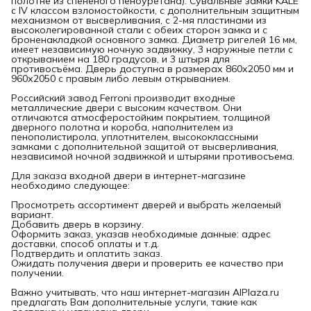
полотне из спененого пеноуретана). Сувальные замки KALE
с IV классом взломостойкости, с дополнительным защитным
механизмом от высверливания, с 2-мя пластинами из
высоколегированной стали с обеих сторон замка и с
броненакладкой основного замка. Диаметр ригелей 16 мм,
имеет независимую ночную задвижку, 3 наружные петли с
открыванием на 180 градусов, и 3 штыря для
противосъёма. Дверь доступна в размерах 860х2050 мм и
960х2050 с правым либо левым открыванием.
Российский завод Ferroni производит входные
металлические двери с высоким качеством. Они
отличаются атмосферостойким покрытием, толщиной
дверного полотна и короба, наполнителем из
пенополистирола, уплотнителем, высококлассными
замками с дополнительной защитой от высверливания,
независимой ночной задвижкой и штырями противосъема.
Для заказа входной двери в интернет-магазине
необходимо следующее:
Просмотреть ассортимент дверей и выбрать желаемый
вариант.
Добавить дверь в корзину.
Оформить заказ, указав необходимые данные: адрес
доставки, способ оплаты и т.д.
Подтвердить и оплатить заказ.
Ожидать получения двери и проверить ее качество при
получении.
Важно учитывать, что наш интернет-магазин AlPlaza.ru
предлагать Вам дополнительные услуги, такие как