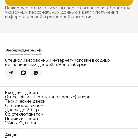
сквозняками, звоном при
Нажимая «Подписаться», вы даете согласие на обработку
каждом закрытии, риском
указанных персональных данных в целях получения
взлома и необходимостью
информационной и рекламной рассылки
дорогой замены. В этом
подробном руководстве мы
систематизируем ключевые
критерии выхода и
расскажем,
где в
Новосибирске можно
заказать и
профессионально
установить надежную
входную дверь
, которая
прослужит десятилетиями.
Специализированный интернет-магазин входных
Глава 1: Конструкция и
металлических дверей в Новосибирске.
безопасность. На что
смотреть в первую
очередь?
Надежность двери
определяется ее
«начинкой». Вот основные
Входные двери
элементы, требующие
Огнестойкие (Противопожарные) двери
вашего внимания.
Технические двери
1. Каркас и толщина
С терморазрывом
металла:
Двери до 20 т.р
Каркас:
Должен быть
Со стеклопакетом
выполнен из
Премиум двери
цельносварного стального
"Умные" двери
профиля (обычно
замкнутого коробчатого
сечения). Сборные
Акции
конструкции менее прочны.