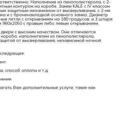
ответственно. Наполнение из пенополистерола, с 2-
итным контуром на коробе. Замки KALE с IV классом
ым защитным механизмом от высверливания, с 2-мя
мка и с броненакладкой основного замка. Диаметр
ные петли с открыванием на 180 градусов, и 3 штыря
и 960х2050 с правым либо левым открыванием.
 двери с высоким качеством. Они отличаются
 короба, наполнителем из пенополистирола,
ащитой от высверливания, независимой ночной
 следующее:
нт.
, способ оплаты и т.д.
чении.
агать Вам дополнительные услуги, такие как