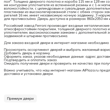
пол". Толщина дверного полотна и короба 115 мм и 128 мм со
мя контурами уплотнителя из вспененной резины и с 1-м магн
взломостойкости, с цилиндровым и сувальдным дополнительн
пластинами из высоколегированной стали с обеих сторон за
ригелей 16 мм, имеет независимую ночную задвижку, 3 наруж
для противосъёма. Дверь доступна в размерах 860х2050 мм 
Российский завод Ferroni производит входные металлические
атмосферостойким покрытием, толщиной дверного полотна и
уплотнителем, высококлассными замками с дополнительной з
задвижкой и штырями противосъема.
Для заказа входной двери в интернет-магазине необходимо
Просмотреть ассортимент дверей и выбрать желаемый вариа
Добавить дверь в корзину.
Оформить заказ, указав необходимые данные: адрес доставки
Подтвердить и оплатить заказ.
Ожидать получения двери и проверить ее качество при полу
Важно учитывать, что наш интернет-магазин AlPlaza.ru предл
доставка и установка двери.
Премиум двери