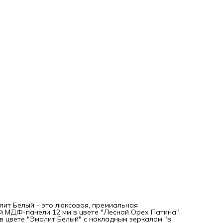
ит Белый - это люксовая, премиальная
й МДФ-панели 12 мм в цвете "Лесной Орех Патина",
 цвете "Эмалит Белый" с накладным зеркалом "в