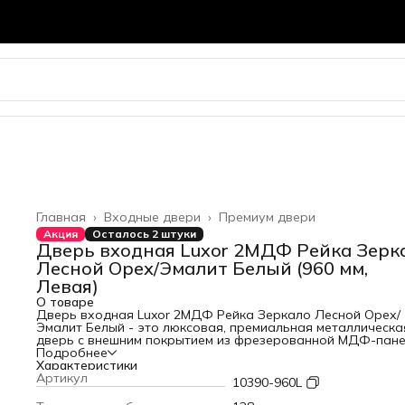
Главная
›
Входные двери
›
Премиум двери
Акция
Осталось 2 штуки
Дверь входная Luxor 2МДФ Рейка Зерк
Лесной Орех/Эмалит Белый (960 мм,
Левая)
О товаре
Дверь входная Luxor 2МДФ Рейка Зеркало Лесной Орех/
Эмалит Белый - это люксовая, премиальная металлическа
дверь с внешним покрытием из фрезерованной МДФ-пан
12 мм в цвете "Лесной Орех Патина", и внутренней панель
Подробнее
фрезерованной МДФ-панели 16 мм в цвете "Эмалит Белый
Характеристики
накладным зеркалом "в пол". Толщина дверного полотна 
Артикул
10390-960L
короба 115 мм и 128 мм соответственно. Наполнение из
пенополистерола, с 2-мя контурами уплотнителя из