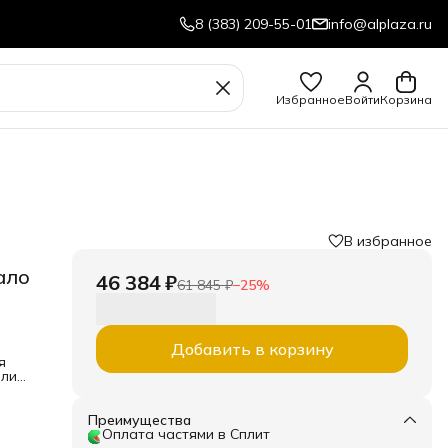
8 (383) 209-55-01
info@alplaza.ru
Избранное
Войти
Корзина
В избранное
ало
46 384 ₽
61 845 ₽
−
25
%
Добавить в корзину
я
ели
ю из
" с
и
Преимущества
Оплата частями в Сплит