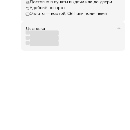
Доставка в пункты выдачи или до двери
.
и
Удобный возврат
Оплата — картой, СБП или наличными
й
о
ю
ов, и
Доставка
м.
кие
а и
,
и
имо
ка и