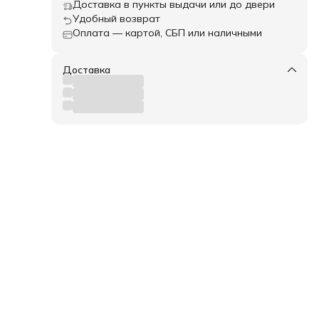
Доставка в пункты выдачи или до двери
.
и
Удобный возврат
Оплата — картой, СБП или наличными
й
о
ю
ов, и
Доставка
м.
кие
а и
,
и
имо
ка и