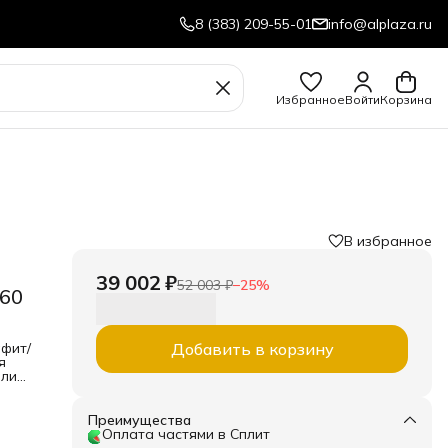
8 (383) 209-55-01
info@alplaza.ru
Избранное
Войти
Корзина
В избранное
39 002 ₽
52 003 ₽
−
25
%
960
фит/
Добавить в корзину
я
ели
" с
 и
Преимущества
Оплата частями в Сплит