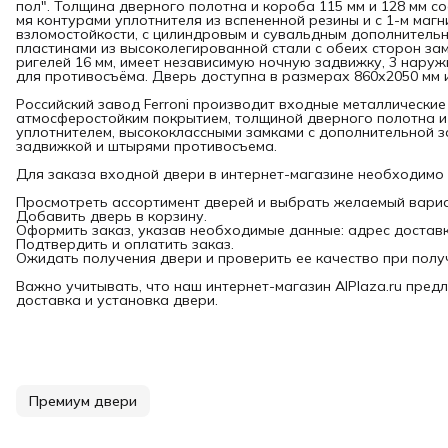
пол". Толщина дверного полотна и короба 115 мм и 128 мм со
мя контурами уплотнителя из вспененной резины и с 1-м магн
взломостойкости, с цилиндровым и сувальдным дополнительн
пластинами из высоколегированной стали с обеих сторон за
ригелей 16 мм, имеет независимую ночную задвижку, 3 наруж
для противосъёма. Дверь доступна в размерах 860х2050 мм 
Российский завод Ferroni производит входные металлические
атмосферостойким покрытием, толщиной дверного полотна и
уплотнителем, высококлассными замками с дополнительной з
задвижкой и штырями противосъема.
Для заказа входной двери в интернет-магазине необходимо
Просмотреть ассортимент дверей и выбрать желаемый вариа
Добавить дверь в корзину.
Оформить заказ, указав необходимые данные: адрес доставки
Подтвердить и оплатить заказ.
Ожидать получения двери и проверить ее качество при полу
Важно учитывать, что наш интернет-магазин AlPlaza.ru предл
доставка и установка двери.
Премиум двери