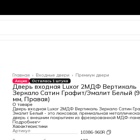
Главная
›
Входные двери
›
Премиум двери
Акция
Осталась 1 штука
Дверь входная Luxor 2МДФ Вертикаль
Зеркало Сатин Графит/Эмалит Белый (
мм, Правая)
О товаре
Дверь входная Luxor 2МДФ Вертикаль Зеркало Сатин Гра
Эмалит Белый - это люксовая, премиальная металлическа
дверь с внешним покрытием из фрезерованной МДФ-пан
12 мм в цвете "Сатин Графит", и внутренней панелью из
Подробнее
фрезерованной МДФ-панели 16 мм в цвете "Эмалит Белый
Характеристики
встроенным зеркалом "в пол". Толщина дверного полотна
Артикул
10386-960R
короба 115 мм и 128 мм соответственно. Наполнение из
пенополистерола, с 2-мя контурами уплотнителя из