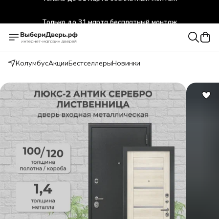
Только до 31 марта бесплатный монтаж
Колумбус
Акции
Бестселлеры
Новинки