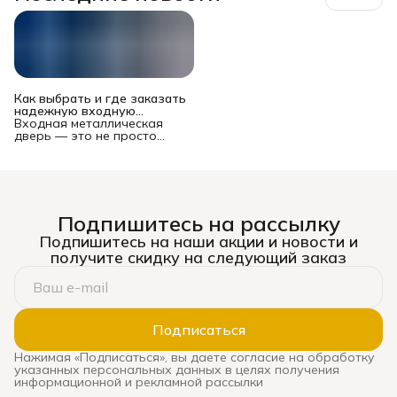
Как выбрать и где заказать
надежную входную
металлическую дверь в
Входная металлическая
Новосибирске?
дверь — это не просто
преграда между вашей
квартирой или домом и
подъездом/улицей. Это
многофункциональный
комплекс, от которого
зависят безопасность
Подпишитесь на рассылку
имущества и жильцов,
уровень шума, теплопотери
Подпишитесь на наши акции и новости и
и даже эстетическое
получите скидку на следующий заказ
восприятие жилья. Рынок
предлагает сотни моделей
— от бюджетных до
премиальных, и выбор
может стать настоящим
испытанием. Ошибка
Подписаться
оборачивается
сквозняками, звоном при
Нажимая «Подписаться», вы даете согласие на обработку
каждом закрытии, риском
указанных персональных данных в целях получения
взлома и необходимостью
информационной и рекламной рассылки
дорогой замены. В этом
подробном руководстве мы