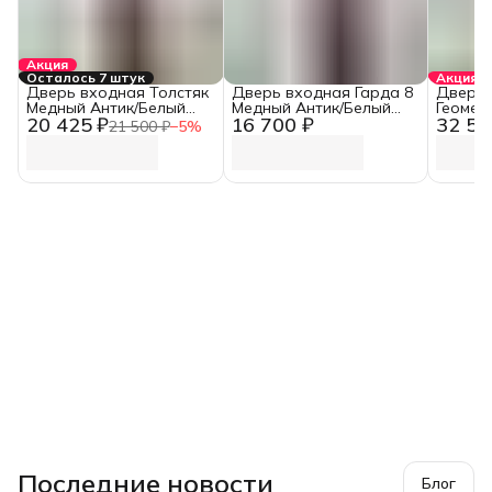
Акция
Осталось 7 штук
Акция
Дверь входная Толстяк
Дверь входная Гарда 8
Дверь 
Медный Антик/Белый
Медный Антик/Белый
Геомет
20 425 ₽
16 700 ₽
32 58
Ясень (960 мм, Правая)
ясень (960 мм, Правая)
Каньон
21 500 ₽
−
5
%
Белый 
Последние новости
Блог