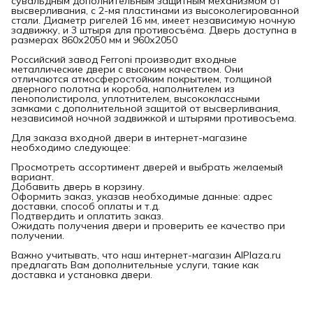
сувальдным дополнительным защитным механизмом от
высверливания, с 2-мя пластинами из высоколегированной
стали. Диаметр ригелей 16 мм, имеет независимую ночную
задвижку, и 3 штыря для противосъёма. Дверь доступна в
размерах 860х2050 мм и 960х2050
Российский завод Ferroni производит входные
металлические двери с высоким качеством. Они
отличаются атмосферостойким покрытием, толщиной
дверного полотна и короба, наполнителем из
пенополистирола, уплотнителем, высококлассными
замками с дополнительной защитой от высверливания,
независимой ночной задвижкой и штырями противосъема.
Для заказа входной двери в интернет-магазине
необходимо следующее:
Просмотреть ассортимент дверей и выбрать желаемый
вариант.
Добавить дверь в корзину.
Оформить заказ, указав необходимые данные: адрес
доставки, способ оплаты и т.д.
Подтвердить и оплатить заказ.
Ожидать получения двери и проверить ее качество при
получении.
Важно учитывать, что наш интернет-магазин AlPlaza.ru
предлагать Вам дополнительные услуги, такие как
доставка и установка двери.