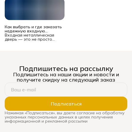
Как выбрать и где заказать
надежную входную
металлическую дверь в
Входная металлическая
Новосибирске?
дверь — это не просто
преграда между вашей
квартирой или домом и
подъездом/улицей. Это
многофункциональный
комплекс, от которого
зависят безопасность
Подпишитесь на рассылку
имущества и жильцов,
уровень шума, теплопотери
Подпишитесь на наши акции и новости и
и даже эстетическое
получите скидку на следующий заказ
восприятие жилья. Рынок
предлагает сотни моделей
— от бюджетных до
премиальных, и выбор
может стать настоящим
испытанием. Ошибка
Подписаться
оборачивается
сквозняками, звоном при
Нажимая «Подписаться», вы даете согласие на обработку
каждом закрытии, риском
указанных персональных данных в целях получения
взлома и необходимостью
информационной и рекламной рассылки
дорогой замены. В этом
подробном руководстве мы
систематизируем ключевые