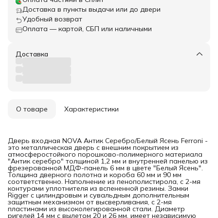
Доставка в пункты выдачи или до двери
Удобный возврат
Оплата — картой, СБП или наличными
Доставка
О товаре
Характеристики
Дверь входная NOVA Антик Серебро/Белый Ясень Ferroni -
это металлическая дверь с внешним покрытием из
атмосферостойкого порошково-полимерного материала
"Антик серебро" толщиной 1,2 мм и внутренней панелью из
фрезерованной МДФ-панель 6 мм в цвете "Белый Ясень".
Толщина дверного полотна и короба 60 мм и 90 мм
соответственно. Наполнение из пенополистирола, с 2-мя
контурами уплотнителя из вспененной резины. Замки
Rigger с цилиндровым и сувальдным дополнительным
защитным механизмом от высверливания, с 2-мя
пластинами из высоколегированной стали. Диаметр
ригелей 14 мм с вылетом 20 и 26 мм, имеет независимую