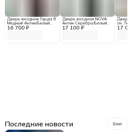
Дверь входная Гарда 8
Дверь входная NOVA
Дверь 
Медный Антик/Белый
Антик Серебро/Белый
см. Те
16 700 ₽
17 100 ₽
17 00
ясень (960 мм, Правая)
Ясень (960 мм, Правая)
Антик/
Зеркал
Последние новости
Блог