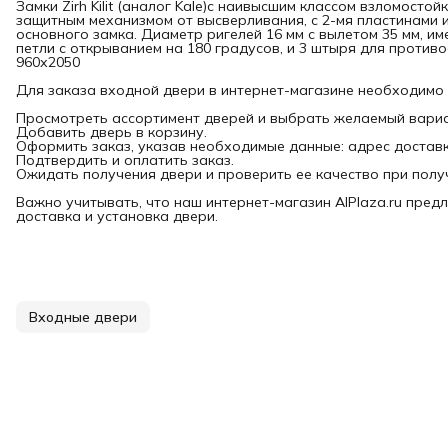
Замки Zirh Kilit (аналог Kale)с наивысшим классом взломост
защитным механизмом от высверливания, с 2-мя пластинами 
основного замка. Диаметр ригелей 16 мм с вылетом 35 мм, и
петли с открыванием на 180 градусов, и 3 штыря для против
960х2050
Для заказа входной двери в интернет-магазине необходимо
Просмотреть ассортимент дверей и выбрать желаемый вариа
Добавить дверь в корзину.
Оформить заказ, указав необходимые данные: адрес доставки
Подтвердить и оплатить заказ.
Ожидать получения двери и проверить ее качество при полу
Важно учитывать, что наш интернет-магазин AlPlaza.ru предл
доставка и установка двери.
Входные двери