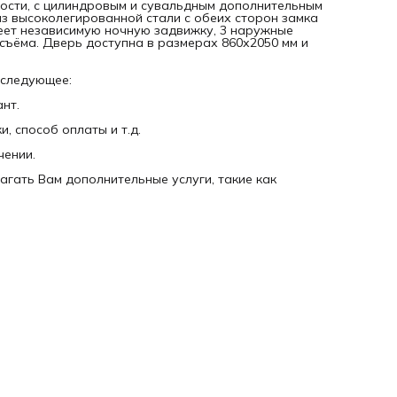
ойкости, с цилиндровым и сувальдным дополнительным
из высоколегированной стали с обеих сторон замка
меет независимую ночную задвижку, 3 наружные
осъёма. Дверь доступна в размерах 860х2050 мм и
 следующее:
нт.
, способ оплаты и т.д.
чении.
агать Вам дополнительные услуги, такие как