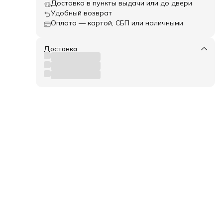
Доставка в пункты выдачи или до двери
ю
Удобный возврат
ов, и
Оплата — картой, СБП или наличными
имо
Доставка
ка и