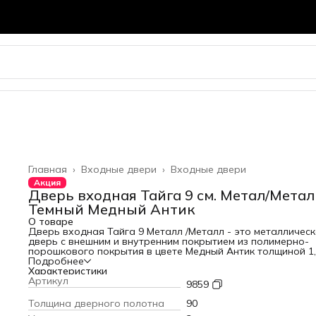
Главная
›
Входные двери
›
Входные двери
Акция
Дверь входная Тайга 9 см. Метал/Метал
Темный Медный Антик
О товаре
Дверь входная Тайга 9 Металл /Металл - это металличес
дверь с внешним и внутренним покрытием из полимерно-
порошкового покрытия в цвете Медный Антик толщиной 1
мм. Толщина дверного полотна 90 мм. Наполнение из
Подробнее
минеральной плиты плотностью 70 кг/м3, с 3-мя контурами
Характеристики
уплотнителя из вспененной резины. Замки Zirh Kilit (аналог
Артикул
9859
Kale)с наивысшим классом взломостойкости, с цилиндровы
сувальдным дополнительным защитным механизмом от
Толщина дверного полотна
90
высверливания, с 2-мя пластинами из высоколегированно