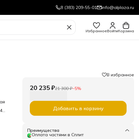
8 (383) 209-55-01
info@alplaza.ru
Избранное
Войти
Корзина
В избранное
20 235 ₽
21 300 ₽
−
5
%
кая
Добавить в корзину
,4
м и
Преимущества
Оплата частями в Сплит
й