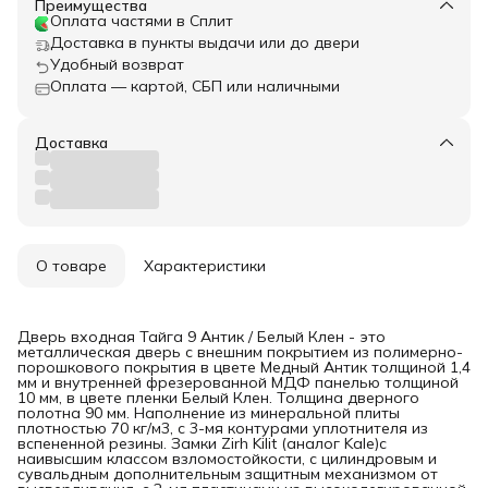
Преимущества
Оплата частями в Сплит
Доставка в пункты выдачи или до двери
Удобный возврат
Оплата — картой, СБП или наличными
Доставка
О товаре
Характеристики
Дверь входная Тайга 9 Антик / Белый Клен - это
металлическая дверь с внешним покрытием из полимерно-
порошкового покрытия в цвете Медный Антик толщиной 1,4
мм и внутренней фрезерованной МДФ панелью толщиной
10 мм, в цвете пленки Белый Клен. Толщина дверного
полотна 90 мм. Наполнение из минеральной плиты
плотностью 70 кг/м3, с 3-мя контурами уплотнителя из
вспененной резины. Замки Zirh Kilit (аналог Kale)с
наивысшим классом взломостойкости, с цилиндровым и
сувальдным дополнительным защитным механизмом от