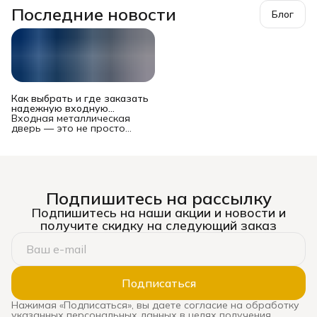
Последние новости
Блог
Как выбрать и где заказать
надежную входную
металлическую дверь в
Входная металлическая
Новосибирске?
дверь — это не просто
преграда между вашей
квартирой или домом и
подъездом/улицей. Это
многофункциональный
комплекс, от которого
зависят безопасность
Подпишитесь на рассылку
имущества и жильцов,
уровень шума, теплопотери
Подпишитесь на наши акции и новости и
и даже эстетическое
получите скидку на следующий заказ
восприятие жилья. Рынок
предлагает сотни моделей
— от бюджетных до
премиальных, и выбор
может стать настоящим
испытанием. Ошибка
Подписаться
оборачивается
сквозняками, звоном при
Нажимая «Подписаться», вы даете согласие на обработку
каждом закрытии, риском
указанных персональных данных в целях получения
взлома и необходимостью