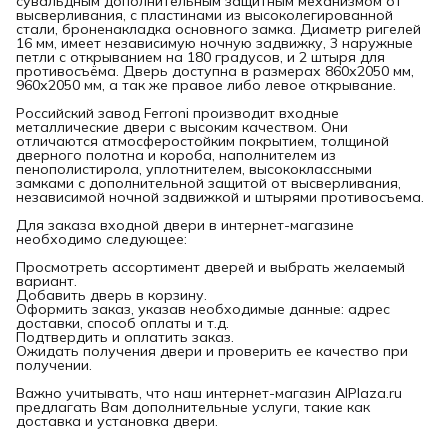
сувальдным дополнительным защитным механизмом от
высверливания, с пластинами из высоколегированной
стали, броненакладка основного замка. Диаметр ригелей
16 мм, имеет независимую ночную задвижку, 3 наружные
петли с открыванием на 180 градусов, и 2 штыря для
противосъёма. Дверь доступна в размерах 860х2050 мм,
960х2050 мм, а так же правое либо левое открывание.
Российский завод Ferroni производит входные
металлические двери с высоким качеством. Они
отличаются атмосферостойким покрытием, толщиной
дверного полотна и короба, наполнителем из
пенополистирола, уплотнителем, высококлассными
замками с дополнительной защитой от высверливания,
независимой ночной задвижкой и штырями противосъема.
Для заказа входной двери в интернет-магазине
необходимо следующее:
Просмотреть ассортимент дверей и выбрать желаемый
вариант.
Добавить дверь в корзину.
Оформить заказ, указав необходимые данные: адрес
доставки, способ оплаты и т.д.
Подтвердить и оплатить заказ.
Ожидать получения двери и проверить ее качество при
получении.
Важно учитывать, что наш интернет-магазин AlPlaza.ru
предлагать Вам дополнительные услуги, такие как
доставка и установка двери.