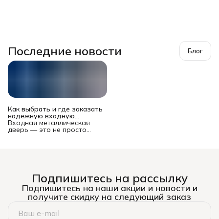
Последние новости
Блог
Как выбрать и где заказать
надежную входную
металлическую дверь в
Входная металлическая
Новосибирске?
дверь — это не просто
преграда между вашей
квартирой или домом и
подъездом/улицей. Это
многофункциональный
комплекс, от которого
зависят безопасность
Подпишитесь на рассылку
имущества и жильцов,
уровень шума, теплопотери
Подпишитесь на наши акции и новости и
и даже эстетическое
получите скидку на следующий заказ
восприятие жилья. Рынок
предлагает сотни моделей
— от бюджетных до
премиальных, и выбор