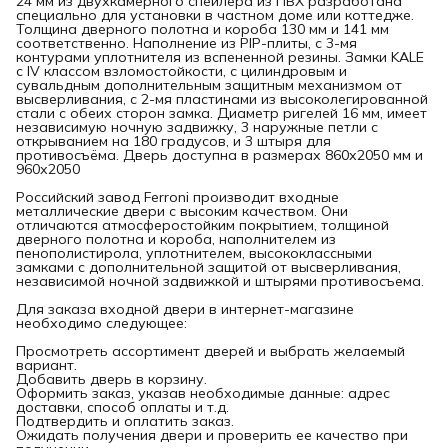
24 мм из двухкамерного спейлера из ПВХ разработана
специально для установки в частном доме или коттедже.
Толщина дверного полотна и короба 130 мм и 141 мм
соответственно. Наполнение из PIP-плиты, с 3-мя
контурами уплотнителя из вспененной резины. Замки KALE
с IV классом взломостойкости, с цилиндровым и
сувальдным дополнительным защитным механизмом от
высверливания, с 2-мя пластинами из высоколегированной
стали с обеих сторон замка. Диаметр ригелей 16 мм, имеет
независимую ночную задвижку, 3 наружные петли с
открыванием на 180 градусов, и 3 штыря для
противосъёма. Дверь доступна в размерах 860х2050 мм и
960х2050
Российский завод Ferroni производит входные
металлические двери с высоким качеством. Они
отличаются атмосферостойким покрытием, толщиной
дверного полотна и короба, наполнителем из
пенополистирола, уплотнителем, высококлассными
замками с дополнительной защитой от высверливания,
независимой ночной задвижкой и штырями противосъема.
Для заказа входной двери в интернет-магазине
необходимо следующее:
Просмотреть ассортимент дверей и выбрать желаемый
вариант.
Добавить дверь в корзину.
Оформить заказ, указав необходимые данные: адрес
доставки, способ оплаты и т.д.
Подтвердить и оплатить заказ.
Ожидать получения двери и проверить ее качество при