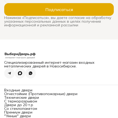
может стать настоящим
испытанием. Ошибка
Подписаться
оборачивается
сквозняками, звоном при
Нажимая «Подписаться», вы даете согласие на обработку
каждом закрытии, риском
указанных персональных данных в целях получения
взлома и необходимостью
информационной и рекламной рассылки
дорогой замены. В этом
подробном руководстве мы
систематизируем ключевые
критерии выхода и
расскажем,
где в
Новосибирске можно
заказать и
профессионально
установить надежную
входную дверь
, которая
прослужит десятилетиями.
Специализированный интернет-магазин входных
Глава 1: Конструкция и
металлических дверей в Новосибирске.
безопасность. На что
смотреть в первую
очередь?
Надежность двери
определяется ее
«начинкой». Вот основные
Входные двери
элементы, требующие
Огнестойкие (Противопожарные) двери
вашего внимания.
Технические двери
1. Каркас и толщина
С терморазрывом
металла:
Двери до 20 т.р
Каркас:
Должен быть
Со стеклопакетом
выполнен из
Премиум двери
цельносварного стального
"Умные" двери
профиля (обычно