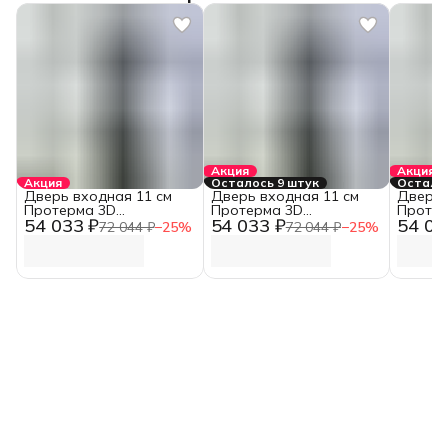
Акция
Акция
Акция
Осталось 9 штук
Осталос
Дверь входная 11 см
Дверь входная 11 см
Дверь 
Протерма 3D
Протерма 3D
Протер
54 033 ₽
54 033 ₽
54 03
Стеклопакет Букле
Стеклопакет Букле
Стекло
72 044 ₽
−
25
%
72 044 ₽
−
25
%
графит Белая матовая
графит Белая матовая
графит
(960 мм, Левая)
(860 мм