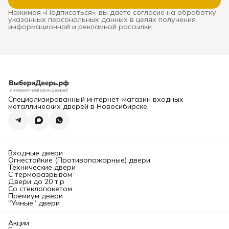
сквозняками, звоном при
Нажимая «Подписаться», вы даете согласие на обработку
каждом закрытии, риском
указанных персональных данных в целях получения
взлома и необходимостью
информационной и рекламной рассылки
дорогой замены. В этом
подробном руководстве мы
систематизируем ключевые
критерии выхода и
расскажем,
где в
Новосибирске можно
заказать и
профессионально
установить надежную
входную дверь
, которая
прослужит десятилетиями.
Специализированный интернет-магазин входных
Глава 1: Конструкция и
металлических дверей в Новосибирске.
безопасность. На что
смотреть в первую
очередь?
Надежность двери
определяется ее
«начинкой». Вот основные
Входные двери
элементы, требующие
Огнестойкие (Противопожарные) двери
вашего внимания.
Технические двери
1. Каркас и толщина
С терморазрывом
металла:
Двери до 20 т.р
Каркас:
Должен быть
Со стеклопакетом
выполнен из
Премиум двери
цельносварного стального
"Умные" двери
профиля (обычно
замкнутого коробчатого
сечения). Сборные
Акции
конструкции менее прочны.