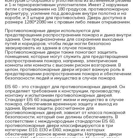
контурам D-образного уплотнителя из вспененной резины
и 1-м термореактивным уплотнителем. Имеет 2 наружные
петли с открыванием на 180 градусов, противопожарную
фурнитуру, усиление под доводчик внутри полотна и на
коробе, и 3 штыря для противосъёма. Дверь доступна в
размере 1280*2080 мм с правым либо левым открыванием.
Противопожарные двери используются для
предотвращения распространения пожара и дыма внутри
здания. Они предназначены для сохранения выходных
путей и коридоров, чтобы люди могли безопасно
эвакуировать из здания в случае пожара.
Противопожарные двери также помогают защитить
помещения, которые могут служить для предотвращения
распространения пожара, например, электрические
комнаты или комнаты с высоким риском возгорания. В
целом, противопожарные двери играют важную роль в
предотвращении распространения пожара и обеспечении
безопасности людей и имущества в случае пожара.
EIS 60 - это стандарт для противопожарных дверей. Он
определяет требования к конструкции, производству,
монтажу и испытаниям противопожарных дверей.
Стандарт EIS 60 защищает жизни и имущество в случае
пожара, обеспечивая временную защиту и выход из
здания. Время защиты, рассчитанное для
противопожарных дверей, зависит от класса пожарной
безопасности, который они должны обеспечивать. В
соответствии с международным стандартом EIS 60,
противопожарные двери классифицируются в три
категории: EI10, EI30 и EI60, каждая из которых
обеспечивает разное время защиты. Например, двери