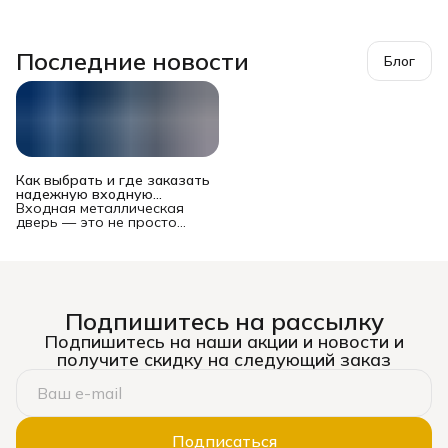
Последние новости
Блог
Как выбрать и где заказать
надежную входную
металлическую дверь в
Входная металлическая
Новосибирске?
дверь — это не просто
преграда между вашей
квартирой или домом и
подъездом/улицей. Это
многофункциональный
комплекс, от которого
зависят безопасность
Подпишитесь на рассылку
имущества и жильцов,
уровень шума, теплопотери
Подпишитесь на наши акции и новости и
и даже эстетическое
получите скидку на следующий заказ
восприятие жилья. Рынок
предлагает сотни моделей
— от бюджетных до
премиальных, и выбор
может стать настоящим
испытанием. Ошибка
Подписаться
оборачивается